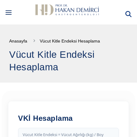
RANDEVU & BİLGİ: 0533 573 25 24
E-RANDEVU
Anasayfa
Vücut Kitle Endeksi Hesaplama
GASTROENTEROLOJİ İLETİŞİM FORMU
Vücut Kitle Endeksi
ENGLISH
Hesaplama
DR. DEMİRCİ ↓
Özgeçmiş
Ödüller
Bilimsel Yayınlar
Kitap Yazarlığı
VKİ Hesaplama
Bilimsel Kuruluşlara Üyelikler
Vücut Kitle Endeksi = Vücut Ağırlığı (kg) / Boy