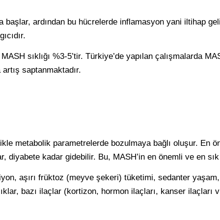
başlar, ardından bu hücrelerde inflamasyon yani iltihap geli
gıcıdır.
 MASH sıklığı %3-5’tir. Türkiye’de yapılan çalışmalarda MA
a artış saptanmaktadır.
llikle metabolik parametrelerde bozulmaya bağlı oluşur. En 
ar, diyabete kadar gidebilir. Bu, MASH’in en önemli ve en sık
iyon, aşırı früktoz (meyve şekeri) tüketimi, sedanter yaşam,
klar, bazı ilaçlar (kortizon, hormon ilaçları, kanser ilaçlar