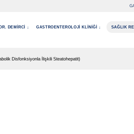
G
DR. DEMİRCİ ↓
GASTROENTEROLOJİ KLİNİĞİ ↓
SAĞLIK R
lik Disfonksiyonla İlişkili Steatohepatit)