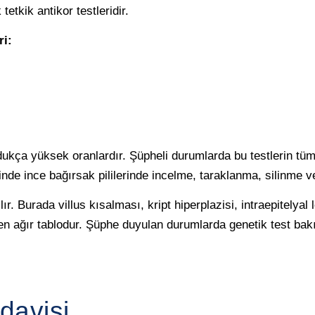
tetkik antikor testleridir.
ri:
ldukça yüksek oranlardır. Şüpheli durumlarda bu testlerin 
nde ince bağırsak pililerinde incelme, taraklanma, silinme 
. Burada villus kısalması, kript hiperplazisi, intraepitelyal l
 en ağır tablodur. Şüphe duyulan durumlarda genetik test bak
davisi