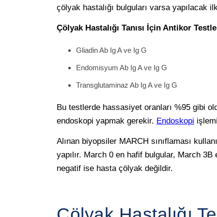
çölyak hastalığı bulguları varsa yapılacak ilk 
Çölyak Hastalığı Tanısı İçin Antikor Testle
Gliadin Ab Ig A ve Ig G
Endomisyum Ab Ig A ve Ig G
Transglutaminaz Ab Ig A ve Ig G
Bu testlerde hassasiyet oranları %95 gibi o
endoskopi yapmak gerekir.
Endoskopi
işlemi
Alınan biyopsiler MARCH sınıflaması kullanılır
yapılır. March 0 en hafif bulgular, March 3B
negatif ise hasta çölyak değildir.
Çölyak Hastalığı Te