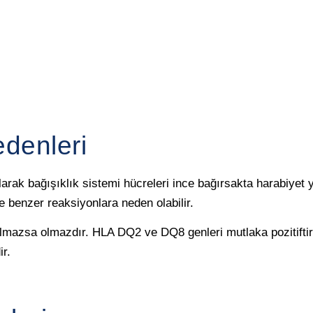
edenleri
larak bağışıklık sistemi hücreleri ince bağırsakta harabiyet 
e benzer reaksiyonlara neden olabilir.
olmazsa olmazdır. HLA DQ2 ve DQ8 genleri mutlaka pozitiftir.
r.